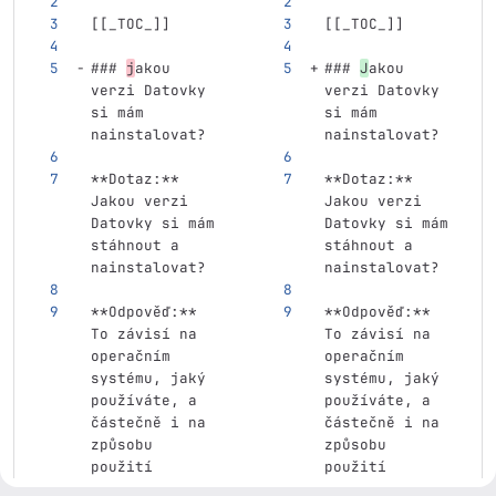
[[
_TOC_
]]
[[
_TOC_
]]
### 
j
akou 
### 
J
akou 
verzi Datovky 
verzi Datovky 
si mám 
si mám 
nainstalovat?
nainstalovat?
**Dotaz:**
**Dotaz:**
Jakou verzi 
Jakou verzi 
Datovky si mám 
Datovky si mám 
stáhnout a 
stáhnout a 
nainstalovat?
nainstalovat?
**Odpověď:**
**Odpověď:**
To závisí na 
To závisí na 
operačním 
operačním 
systému, jaký 
systému, jaký 
používáte, a 
používáte, a 
částečně i na 
částečně i na 
způsobu 
způsobu 
použití 
použití 
aplikace, 
aplikace, 