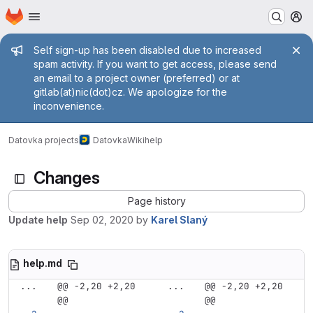
Homepage
Skip to main content
M
Admin message
Self sign-up has been disabled due to increased
spam activity. If you want to get access, please send
an email to a project owner (preferred) or at
gitlab(at)nic(dot)cz. We apologize for the
inconvenience.
Datovka projects
Datovka
Wiki
help
Changes
Page history
Update help
Sep 02, 2020
by
Karel Slaný
help.md
...
@@ -2,20 +2,20 
...
@@ -2,20 +2,20 
@@
@@