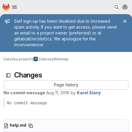
Homepage
Skip to main content
M
Admin message
Self sign-up has been disabled due to increased
spam activity. If you want to get access, please send
an email to a project owner (preferred) or at
gitlab(at)nic(dot)cz. We apologize for the
inconvenience.
Datovka projects
Datovka
Wiki
help
Changes
Page history
No commit message
Aug 11, 2016
by
Karel Slaný
No commit message
help.md