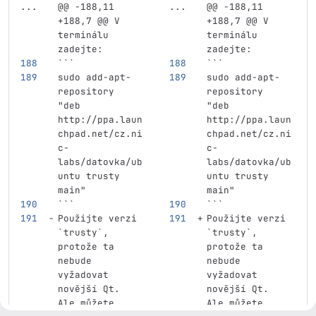
...
@@ -188,11 
...
@@ -188,11 
+188,7 @@ V 
+188,7 @@ V 
terminálu 
terminálu 
zadejte:
zadejte:
```
```
sudo add-apt-
sudo add-apt-
repository 
repository 
"deb 
"deb 
http://ppa.laun
http://ppa.laun
chpad.net/cz.ni
chpad.net/cz.ni
c-
c-
labs/datovka/ub
labs/datovka/ub
untu trusty 
untu trusty 
main"
main"
```
```
Použijte verzi 
Použijte verzi 
`trusty`
, 
`trusty`
, 
protože ta 
protože ta 
nebude 
nebude 
vyžadovat 
vyžadovat 
novější Qt. 
novější Qt. 
Ale můžete 
Ale můžete 