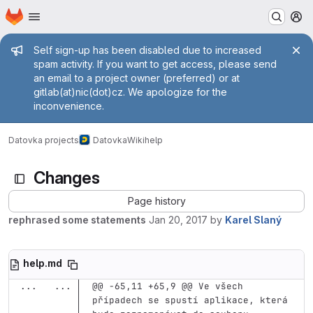
Homepage
Skip to main content
M
Admin message
Self sign-up has been disabled due to increased
spam activity. If you want to get access, please send
an email to a project owner (preferred) or at
gitlab(at)nic(dot)cz. We apologize for the
inconvenience.
Datovka projects
Datovka
Wiki
help
Changes
Page history
rephrased some statements
Jan 20, 2017
by
Karel Slaný
help.md
...
...
@@ -65,11 +65,9 @@ Ve všech 
případech se spustí aplikace, která 