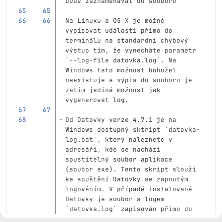
bude zaznamenávat do souboru
Na Linuxu a OS X je možné 
vypisovat události přímo do 
terminálu na standardní chybový 
výstup tím, že vynecháte parametr 
`--log-file datovka.log`
. Na 
Windows tato možnost bohužel 
neexistuje a výpis do souboru je 
zatím jediná možnost jak 
vygenerovat log.
Od Datovky verze 4.7.1 je na 
Windows dostupný sktript 
`datovka-
log.bat`
, který naleznete v 
adresáři, kde se nachází 
spustitelný soubor aplikace 
(soubor exe). Tento skript slouží 
ke spuštění Datovky se zapnutým 
logováním. V případě instalované 
Datovky je soubor s logem 
`datovka.log`
 zapisován přímo do 
uživatelského adresáře (
`c:\Users\