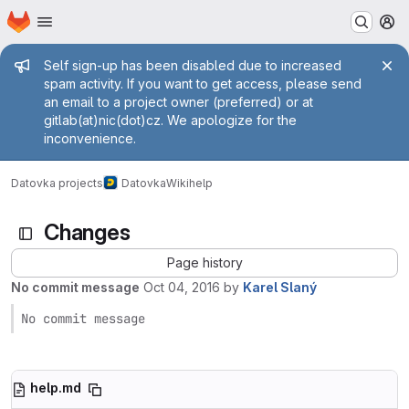
Homepage
Skip to main content
M
Admin message
Self sign-up has been disabled due to increased
spam activity. If you want to get access, please send
an email to a project owner (preferred) or at
gitlab(at)nic(dot)cz. We apologize for the
inconvenience.
Datovka projects
Datovka
Wiki
help
Changes
Page history
No commit message
Oct 04, 2016
by
Karel Slaný
No commit message
help.md