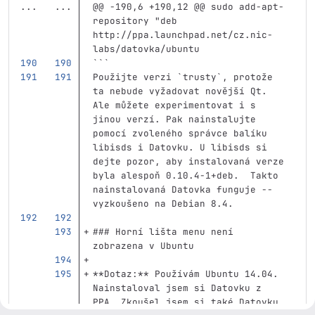
...
...
@@ -190,6 +190,12 @@ sudo add-apt-
repository "deb 
http://ppa.launchpad.net/cz.nic-
labs/datovka/ubuntu
```
Použijte verzi 
`trusty`
, protože 
ta nebude vyžadovat novější Qt. 
Ale můžete experimentovat i s 
jinou verzí. Pak nainstalujte 
pomocí zvoleného správce balíku 
libisds i Datovku. U libisds si 
dejte pozor, aby instalovaná verze 
byla alespoň 0.10.4-1+deb.  Takto 
nainstalovaná Datovka funguje -- 
vyzkoušeno na Debian 8.4.
### Horní lišta menu není 
zobrazena v Ubuntu
**Dotaz:**
 Používám Ubuntu 14.04. 
Nainstaloval jsem si Datovku z 
PPA. Zkoušel jsem si také Datovku 